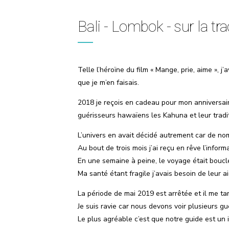
Bali - Lombok - sur la tr
Telle l’héroïne du film « Mange, prie, aime », j
que je m’en faisais.
2018 je reçois en cadeau pour mon anniversaire
guérisseurs hawaïens les Kahuna et leur tradi
L’univers en avait décidé autrement car de no
Au bout de trois mois j’ai reçu en rêve l’inform
En une semaine à peine, le voyage était bouclé
Ma santé étant fragile j’avais besoin de leur 
La période de mai 2019 est arrêtée et il me t
Je suis ravie car nous devons voir plusieurs gu
Le plus agréable c’est que notre guide est un 