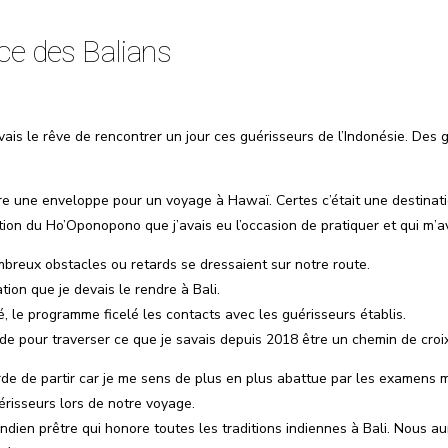
ace des Balians
’avais le rêve de rencontrer un jour ces guérisseurs de l’Indonésie. Des 
 une enveloppe pour un voyage à Hawaï. Certes c’était une destination
tion du Ho’Oponopono que j’avais eu l’occasion de pratiquer et qui m’
mbreux obstacles ou retards se dressaient sur notre route.
ation que je devais le rendre à Bali.
, le programme ficelé les contacts avec les guérisseurs établis.
aide pour traverser ce que je savais depuis 2018 être un chemin de croix
arde de partir car je me sens de plus en plus abattue par les examens 
érisseurs lors de notre voyage.
indien prêtre qui honore toutes les traditions indiennes à Bali. Nous a