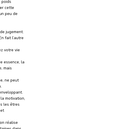
n poids
er cette
’un peu de
 de jugement.
n fait l’autre
z votre vie
re essence, la
e, mais
ue, ne peut
.
 enveloppant.
 la motivation,
s les êtres
 et
on réalise
rtaines dans