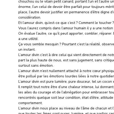
chouchou ou le vilain petit canard, portant l’un et l’autre u
énorme, l’un celui de devoir être parfait pour toujours mérit
place, l’autre devoir justifier en permanence d’être digne d
considération.
Et l’amour divin, qu’est-ce que c’est ? Comment le toucher ?
Vous l’aurez compris dans l’amour humain il y a une notion
On évalue l’autre, ce qu’il peut apporter, combler, réparer. E
a une utilité.
Ça vous semble mesquin ? Pourtant c’est la réalité, observe
un instant.
L’amour divin c’est à dire celui qui vient directement de not
part la plus haute de nous, est sans jugement, sans critiqu
surtout sans émotion.
L’amour divin n’est nullement attaché à notre cœur physiq
être pollué par les émotions lourdes liées à notre quotidien
L’amour divin est pure lumière, pure douceur, tel un cocon
Il remplit tout notre être d’une chaleur intense, lui donnant
les ailes du courage et de l’abnégation pour embrasser tou
rencontrés quelque soit leur condition, état d’être, attitude
comportement.
L’amour divin nous place au niveau de l’âme de chacun et l’
que toutes les âmes sont pures, lumière, et que parfois ce