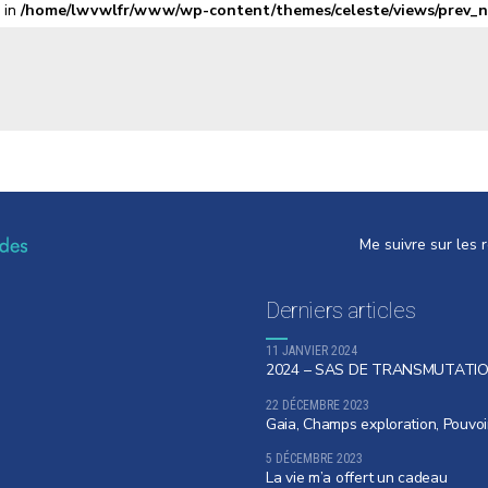
l in
/home/lwvwlfr/www/wp-content/themes/celeste/views/prev_
Me suivre sur les 
Derniers articles
11 JANVIER 2024
2024 – SAS DE TRANSMUTATI
22 DÉCEMBRE 2023
Gaia, Champs exploration, Pouvoi
5 DÉCEMBRE 2023
La vie m’a offert un cadeau