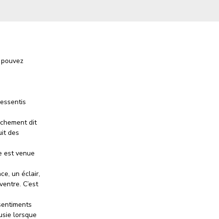
s pouvez
essentis
achement dit
uit des
le est venue
e, un éclair,
ventre. C’est
sentiments
ousie lorsque