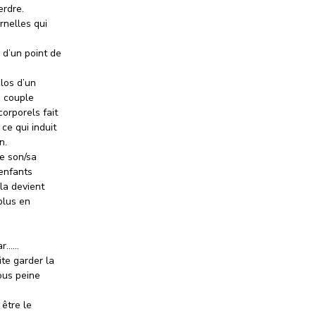
erdre.
rnelles qui
 d’un point de
los d’un
n couple
orporels fait
ce qui induit
n.
e son/sa
 enfants
ela devient
plus en
car……
ite garder la
ous peine
 être le