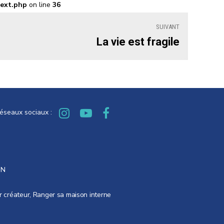
next.php
on line
36
SUIVANT
La vie est fragile
réseaux sociaux :
ON
r créateur, Ranger sa maison interne