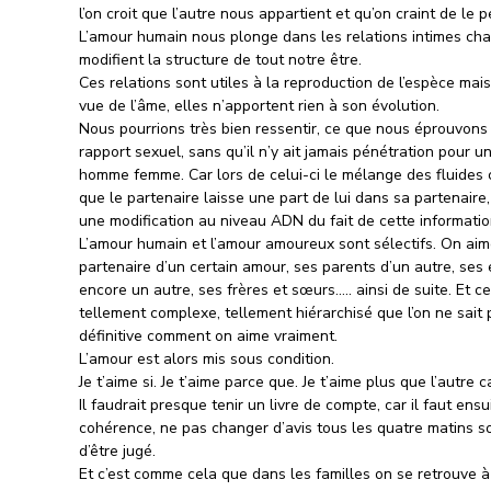
l’on croit que l’autre nous appartient et qu’on craint de le p
L’amour humain nous plonge dans les relations intimes cha
modifient la structure de tout notre être.
Ces relations sont utiles à la reproduction de l’espèce mais
vue de l’âme, elles n’apportent rien à son évolution.
Nous pourrions très bien ressentir, ce que nous éprouvons 
rapport sexuel, sans qu’il n’y ait jamais pénétration pour u
homme femme. Car lors de celui-ci le mélange des fluides c
que le partenaire laisse une part de lui dans sa partenaire, 
une modification au niveau ADN du fait de cette informatio
L’amour humain et l’amour amoureux sont sélectifs. On aim
partenaire d’un certain amour, ses parents d’un autre, ses
encore un autre, ses frères et sœurs….. ainsi de suite. Et c
tellement complexe, tellement hiérarchisé que l’on ne sait 
définitive comment on aime vraiment.
L’amour est alors mis sous condition.
Je t’aime si. Je t’aime parce que. Je t’aime plus que l’autre 
Il faudrait presque tenir un livre de compte, car il faut ensu
cohérence, ne pas changer d’avis tous les quatre matins s
d’être jugé.
Et c’est comme cela que dans les familles on se retrouve à