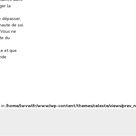
ger la
e dépasser,
haute de soi.
. Vous ne
nte du
le et que
ande
l in
/home/lwvwlfr/www/wp-content/themes/celeste/views/prev_